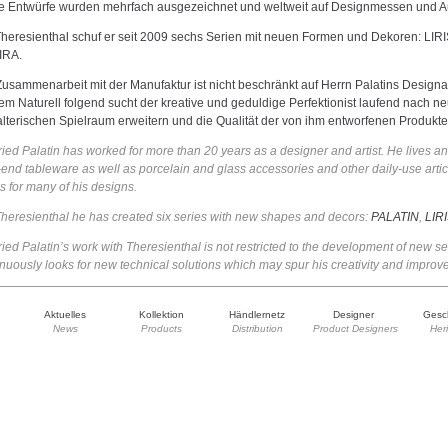
e Entwürfe wurden mehrfach ausgezeichnet und weltweit auf Designmessen und Aus
Theresienthal schuf er seit 2009 sechs Serien mit neuen Formen und Dekoren:
LIR
IRA
.
Zusammenarbeit mit der Manufaktur ist nicht beschränkt auf Herrn Palatins Designa
em Naturell folgend sucht der kreative und geduldige Perfektionist laufend nach n
alterischen Spielraum erweitern und die Qualität der von ihm entworfenen Produkt
ried Palatin has worked for more than 20 years as a designer and artist. He lives an
-end tableware as well as porcelain and glass accessories and other daily-use arti
s for many of his designs.
Theresienthal he has created six series with new shapes and decors:
PALATIN
,
LIR
ried Palatin’s work with Theresienthal is not restricted to the development of new ser
nuously looks for new technical solutions which may spur his creativity and improve 
Aktuelles
Kollektion
Händlernetz
Designer
Gesc
News
Products
Distribution
Product Designers
Her