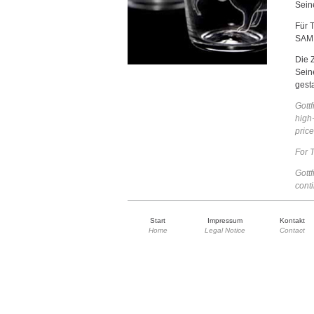
Sein
Für 
SAM
Die 
Sein
gest
Gottf
high
price
For 
Gottf
conti
Start
Impressum
Kontakt
Home
Legal Notice
Contact