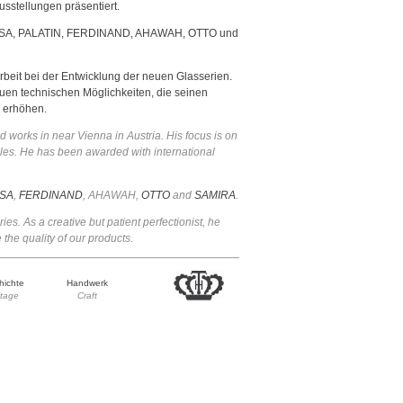
stellungen präsentiert.
ISA
,
PALATIN
,
FERDINAND
, AHAWAH,
OTTO
und
rbeit bei der Entwicklung der neuen Glasserien.
euen technischen Möglichkeiten, die seinen
e erhöhen.
d works in near Vienna in Austria. His focus is on
cles. He has been awarded with international
ISA
,
FERDINAND
, AHAWAH,
OTTO
and
SAMIRA
.
ies. As a creative but patient perfectionist, he
the quality of our products.
hichte
Handwerk
itage
Craft