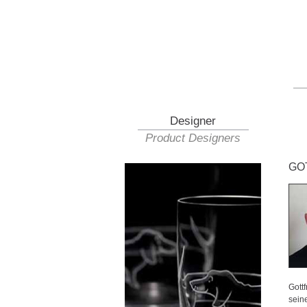
Designer
Product Designers
GO
Gottf
sein